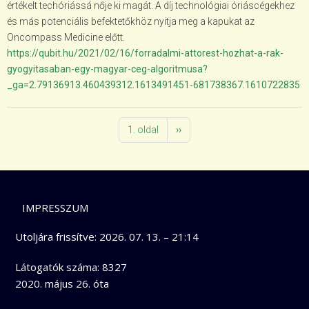
értékelt techóriássá nője ki magát. A díj technológiai óriáscégekhez
és más potenciális befektetőkhöz nyitja meg a kapukat az
Oncompass Medicine előtt.
https://qubit.hu/2021/02/16/forradalmi-attorest-hozhat-a-rak-
gyogyitasaban-egy-magyar-ceg-algoritmusa?
_ga=2.79136913.460439312.1613491451-681738367.1610722835
OLDALSZÁMOZÁS
Következő oldal
1. oldal
››
LÁBLÉC
IMPRESSZUM
Utoljára frissítve:
2026. 07. 13. – 21:14
Látogatók száma: 8327
2020. május 26. óta