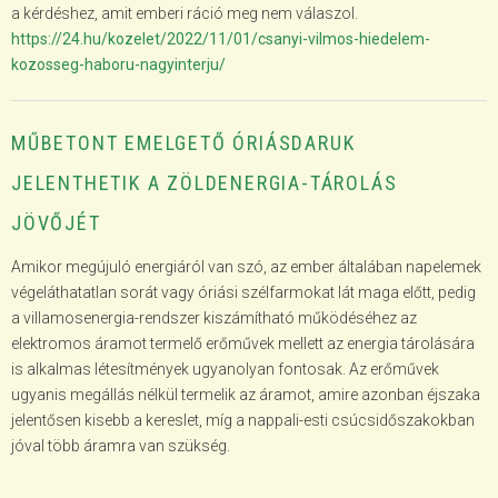
a kérdéshez, amit emberi ráció meg nem válaszol.
https://24.hu/kozelet/2022/11/01/csanyi-vilmos-hiedelem-
kozosseg-haboru-nagyinterju/
MŰBETONT EMELGETŐ ÓRIÁSDARUK
JELENTHETIK A ZÖLDENERGIA-TÁROLÁS
JÖVŐJÉT
Amikor megújuló energiáról van szó, az ember általában napelemek
végeláthatatlan sorát vagy óriási szélfarmokat lát maga előtt, pedig
a villamosenergia-rendszer kiszámítható működéséhez az
elektromos áramot termelő erőművek mellett az energia tárolására
is alkalmas létesítmények ugyanolyan fontosak. Az erőművek
ugyanis megállás nélkül termelik az áramot, amire azonban éjszaka
jelentősen kisebb a kereslet, míg a nappali-esti csúcsidőszakokban
jóval több áramra van szükség.