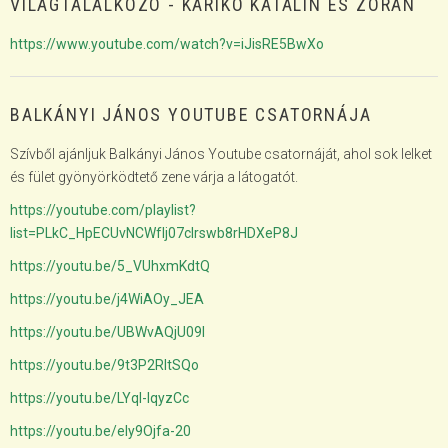
VILÁGTALÁLKOZÓ - KARIKÓ KATALIN ÉS ZORÁN
https://www.youtube.com/watch?v=iJisRE5BwXo
BALKÁNYI JÁNOS YOUTUBE CSATORNÁJA
Szívből ajánljuk Balkányi János Youtube csatornáját, ahol sok lelket
és fület gyönyörködtető zene várja a látogatót.
https://youtube.com/playlist?
list=PLkC_HpECUvNCWfIj07clrswb8rHDXeP8J
https://youtu.be/5_VUhxmKdtQ
https://youtu.be/j4WiAOy_JEA
https://youtu.be/UBWvAQjU09I
https://youtu.be/9t3P2RltSQo
https://youtu.be/LYql-IqyzCc
https://youtu.be/eIy9Ojfa-20