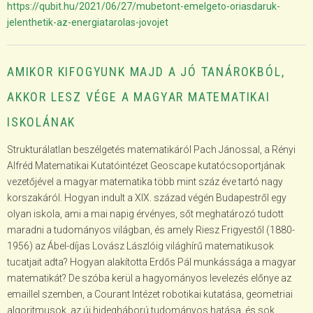
https://qubit.hu/2021/06/27/mubetont-emelgeto-oriasdaruk-
jelenthetik-az-energiatarolas-jovojet
AMIKOR KIFOGYUNK MAJD A JÓ TANÁROKBÓL,
AKKOR LESZ VÉGE A MAGYAR MATEMATIKAI
ISKOLÁNAK
Strukturálatlan beszélgetés matematikáról Pach Jánossal, a Rényi
Alfréd Matematikai Kutatóintézet Geoscape kutatócsoportjának
vezetőjével a magyar matematika több mint száz éve tartó nagy
korszakáról. Hogyan indult a XIX. század végén Budapestről egy
olyan iskola, ami a mai napig érvényes, sőt meghatározó tudott
maradni a tudományos világban, és amely Riesz Frigyestől (1880-
1956) az Ábel-díjas Lovász Lászlóig világhírű matematikusok
tucatjait adta? Hogyan alakította Erdős Pál munkássága a magyar
matematikát? De szóba kerül a hagyományos levelezés előnye az
emaillel szemben, a Courant Intézet robotikai kutatása, geometriai
algoritmusok, az új hidegháború tudományos hatása, és sok