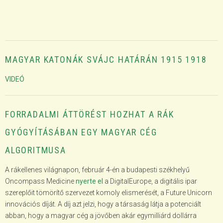
MAGYAR KATONÁK SVÁJC HATÁRÁN 1915 1918
VIDEÓ
FORRADALMI ÁTTÖRÉST HOZHAT A RÁK
GYÓGYÍTÁSÁBAN EGY MAGYAR CÉG
ALGORITMUSA
A rákellenes világnapon, február 4-én a budapesti székhelyű
Oncompass Medicine
nyerte el
a DigitalEurope, a digitális ipar
szereplőit tömörítő szervezet komoly elismerését, a Future Unicorn
innovációs díját. A díj azt jelzi, hogy a társaság látja a potenciált
abban, hogy a magyar cég a jövőben akár egymilliárd dollárra