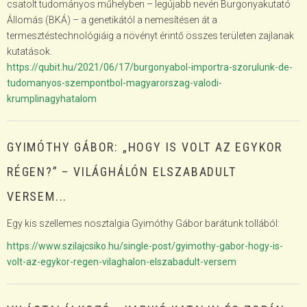
csatolt tudományos műhelyben – legújabb nevén Burgonyakutató
Állomás (BKÁ) – a genetikától a nemesítésen át a
termesztéstechnológiáig a növényt érintő összes területen zajlanak
kutatások.
https://qubit.hu/2021/06/17/burgonyabol-importra-szorulunk-de-
tudomanyos-szempontbol-magyarorszag-valodi-
krumplinagyhatalom
GYIMÓTHY GÁBOR: „HOGY IS VOLT AZ EGYKOR
RÉGEN?” – VILÁGHÁLÓN ELSZABADULT
VERSEM...
Egy kis szellemes nosztalgia Gyimóthy Gábor barátunk tollából:
https://www.szilajcsiko.hu/single-post/gyimothy-gabor-hogy-is-
volt-az-egykor-regen-vilaghalon-elszabadult-versem