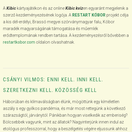
A
Kibic
kártyajátékon és az online
Kibic kvíz
en egyaránt megjelenik a
szerző kezdeményezésének logója. A
RESTART KÓBOR
projekt célja
a kis dél-erdélyi, Brassó megyei szórványmagyar falu, Kóbor
maradék magyarságának támogatása és műemlék
erődtemplomának rendben tartása. A kezdeményezésről bővebben a
restartkobor.com
oldalon olvashatnak.
CSÁNYI VILMOS: ENNI KELL. INNI KELL.
SZERETKEZNI KELL. KÖZÖSSÉG KELL
Háborúban és klímaválságban élünk, mögöttünk egy kíméletlen
aszály s egy gyilkos pandémia, és már most rettegünk a következő
szárazságtól, járványtól. Pánikban hogyan viselkedik az emberiség?
Bölcsebbek vagyunk, mint az állatok? Nagyinterjúnk innen indul az
etológus professzorral, hogy a beszélgetés végére eljussunk ahhoz