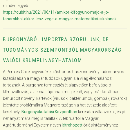
minden egyéb.
https://qubit.hu/2021/06/11/amikor-kifogyunk-majd-a-jo-
tanarokbol-akkor-lesz-vege-a-magyar-matematikai-iskolanak
BURGONYÁBÓL IMPORTRA SZORULUNK, DE
TUDOMÁNYOS SZEMPONTBÓL MAGYARORSZÁG
VALÓDI KRUMPLINAGYHATALOM
A Peru és Chile hegyvidékein őshonos haszonnövény tudományos
kutatásában a magyar tudósok ugyanis a világ élvonalához
tartoznak. A burgonya termesztését alapvetően befolyásoló
klímaváltozás, az emiatt újonnan megjelenő, vagy már korábban
behurcolt növényi kártevők (vírusok, baktériumok, gombák, rovarok)
jelentette problémákra Magyarországon a hat évtizede alapított
keszthelyi
Burgonyakutatási Központban
keresik a válaszokat, és jó
néhányat mára meg is találtak. A februártól a Magyar
Agrártudományi Egyetem néven
létrehozott
óriásintézményhez