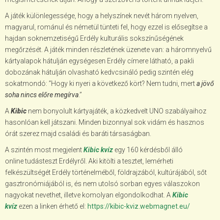
A játék különlegessége, hogy a helyszínek nevét három nyelven,
magyarul, románul és németül tünteti fel, hogy ezzel is elősegítse a
hajdan soknemzetiségű Erdély kulturális sokszínűségének
megőrzését. A játék minden részletének üzenete van: a háromnyelvű
kártyalapok hátulján egységesen Erdély címere látható, a pakli
dobozának hátulján olvasható kedvcsináló pedig szintén elég
sokatmondó: “Hogy ki nyeri a következő kört? Nem tudni, mert
a jövő
soha nincs előre megírva
.”
A
Kibic
nem bonyolult kártyajáték, a közkedvelt UNO szabályaihoz
hasonlóan kell játszani. Minden bizonnyal sok vidám és hasznos
órát szerez majd családi és baráti társaságban.
A szintén most megjelent
Kibic kvíz
egy 160 kérdésből álló
online tudásteszt Erdélyről. Aki kitölti a tesztet, lemérheti
felkészültségét Erdély történelméből, földrajzából, kultúrájából, sőt
gasztronómiájából is, és nem utolsó sorban egyes válaszokon
nagyokat nevethet, illetve komolyan elgondolkodhat. A
Kibic
kvíz
ezen a linken érhető el:
https://kibic-kviz.webmagnet.eu/