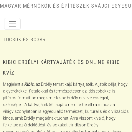
Ugrás a tartalomra
MAGYAR MÉRNÖKÖK ÉS ÉPÍTÉSZEK SVÁJCI EGYESÜ
TÜCSÖK ÉS BOGÁR
KIBIC ERDÉLYI KÁRTYAJÁTÉK ÉS ONLINE KIBIC
KVÍZ
Megjelent a
Kibic
, az Erdély tematikájú kártyajáték. A játék célja, hogy
a gyerekekkel, fiatalokkal és természetesen az idősebbekkel is
játékos formában megismertesse Erdély nevezetességeit,
szépségeit. A kártyajáték 56 lapjára nem férhetett rá mindaz a
világviszonylatban is egyedülálló természeti, kulturális és civilizációs
kincs, amit Erdély magáénak tudhat. Arra viszont kiváló, hogy
felkeltse az érdeklődést, és sokakat elindítson Erdély
megismerésének útján. Ahogy a szerzővel is történt annak idején.