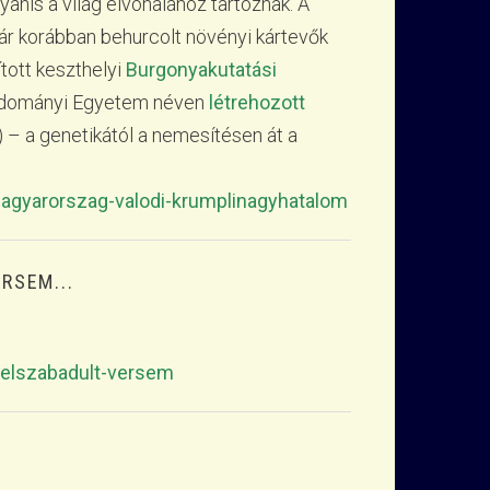
is a világ élvonalához tartoznak. A
ár korábban behurcolt növényi kártevők
tott keszthelyi
Burgonyakutatási
ártudományi Egyetem néven
létrehozott
– a genetikától a nemesítésen át a
agyarorszag-valodi-krumplinagyhatalom
RSEM...
n-elszabadult-versem