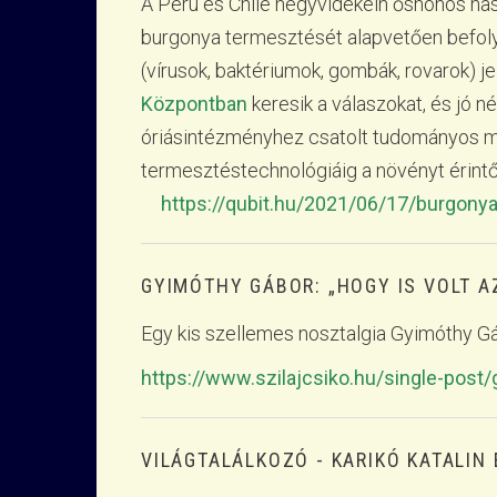
A Peru és Chile hegyvidékein őshonos ha
burgonya termesztését alapvetően befoly
(vírusok, baktériumok, gombák, rovarok) j
Központban
keresik a válaszokat, és jó 
óriásintézményhez csatolt tudományos mű
termesztéstechnológiáig a növényt érintő
https://qubit.hu/2021/06/17/burgon
GYIMÓTHY GÁBOR: „HOGY IS VOLT A
Egy kis szellemes nosztalgia Gyimóthy Gáb
https://www.szilajcsiko.hu/single-post
VILÁGTALÁLKOZÓ - KARIKÓ KATALIN