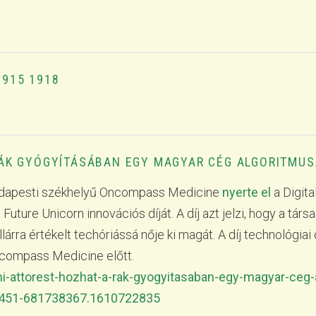
915 1918
ÁK GYÓGYÍTÁSÁBAN EGY MAGYAR CÉG ALGORITMUS
 budapesti székhelyű Oncompass Medicine
nyerte el
a Digita
ture Unicorn innovációs díját. A díj azt jelzi, hogy a társa
lárra értékelt techóriássá nője ki magát. A díj technológia
ncompass Medicine előtt.
mi-attorest-hozhat-a-rak-gyogyitasaban-egy-magyar-ceg
451-681738367.1610722835