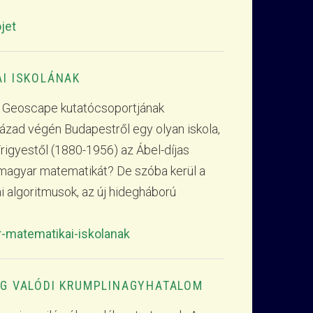
jet
AI ISKOLÁNAK
et Geoscape kutatócsoportjának
zázad végén Budapestről egy olyan iskola,
rigyestől (1880-1956) az Ábel-díjas
 magyar matematikát? De szóba kerül a
i algoritmusok, az új hidegháború
r-matematikai-iskolanak
G VALÓDI KRUMPLINAGYHATALOM