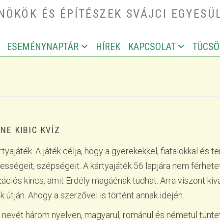
ÖKÖK ÉS ÉPÍTÉSZEK SVÁJCI EGYESÜ
ESEMÉNYNAPTÁR
HÍREK
KAPCSOLAT
TÜCSÖ
IGATION
NE KIBIC KVÍZ
ártyajáték. A játék célja, hogy a gyerekekkel, fiatalokkal é
égeit, szépségeit. A kártyajáték 56 lapjára nem férhetett
izációs kincs, amit Erdély magáénak tudhat. Arra viszont kiv
útján. Ahogy a szerzővel is történt annak idején.
 nevét három nyelven, magyarul, románul és németül tünteti