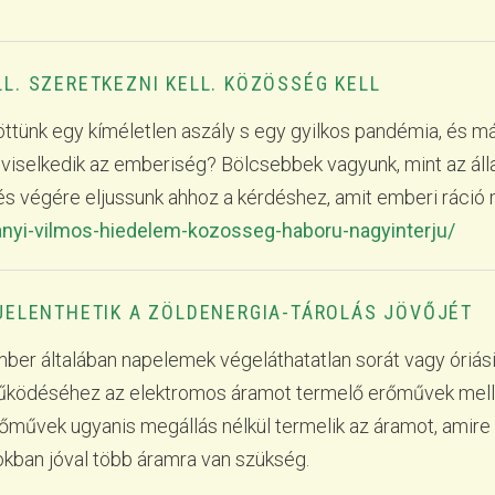
ELL. SZERETKEZNI KELL. KÖZÖSSÉG KELL
ttünk egy kíméletlen aszály s egy gyilkos pandémia, és m
 viselkedik az emberiség? Bölcsebbek vagyunk, mint az álla
és végére eljussunk ahhoz a kérdéshez, amit emberi ráció
anyi-vilmos-hiedelem-kozosseg-haboru-nagyinterju/
JELENTHETIK A ZÖLDENERGIA-TÁROLÁS JÖVŐJÉT
ber általában napelemek végeláthatatlan sorát vagy óriási
űködéséhez az elektromos áramot termelő erőművek mellett
őművek ugyanis megállás nélkül termelik az áramot, amire
okban jóval több áramra van szükség.