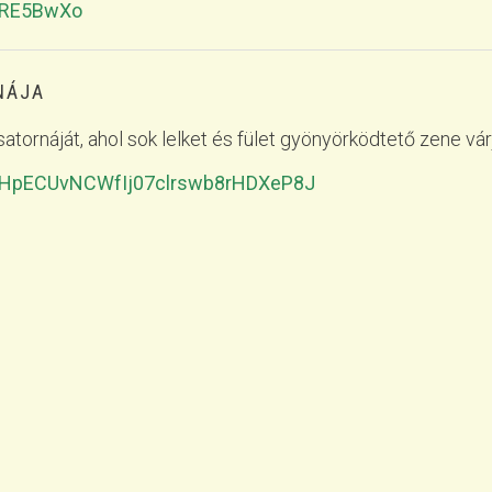
isRE5BwXo
NÁJA
atornáját, ahol sok lelket és fület gyönyörködtető zene várj
LkC_HpECUvNCWfIj07clrswb8rHDXeP8J