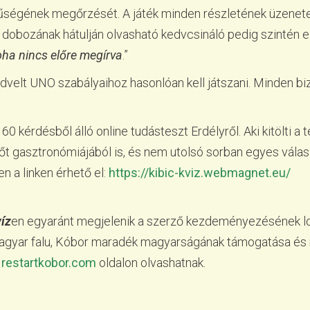
űségének megőrzését. A játék minden részletének üzenete 
 dobozának hátulján olvasható kedvcsináló pedig szintén e
oha nincs előre megírva
.”
edvelt UNO szabályaihoz hasonlóan kell játszani. Minden b
60 kérdésből álló online tudásteszt Erdélyről. Aki kitölti a 
 sőt gasztronómiájából is, és nem utolsó sorban egyes vála
n a linken érhető el:
https://kibic-kviz.webmagnet.eu/
víz
en egyaránt megjelenik a szerző kezdeményezésének l
ymagyar falu, Kóbor maradék magyarságának támogatása 
a
restartkobor.com
oldalon olvashatnak.