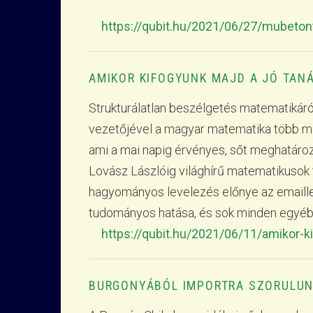
https://qubit.hu/2021/06/27/mubetont
AMIKOR KIFOGYUNK MAJD A JÓ TAN
Strukturálatlan beszélgetés matematikár
vezetőjével a magyar matematika több min
ami a mai napig érvényes, sőt meghatároz
Lovász Lászlóig világhírű matematikusok 
hagyományos levelezés előnye az emaillel
tudományos hatása, és sok minden egyéb
https://qubit.hu/2021/06/11/amikor-k
BURGONYÁBÓL IMPORTRA SZORULUN