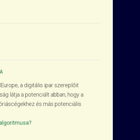
A
lEurope, a digitális ipar szereplőit
ság látja a potenciált abban, hogy a
i óriáscégekhez és más potenciális
-algoritmusa?