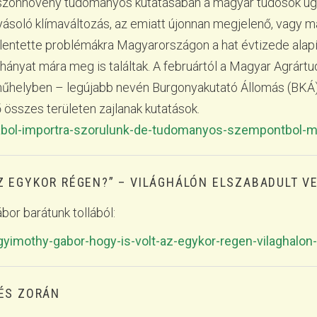
szonnövény tudományos kutatásában a magyar tudósok ugyan
ásoló klímaváltozás, az emiatt újonnan megjelenő, vagy m
elentette problémákra Magyarországon a hat évtizede alapí
néhányat mára meg is találtak. A februártól a Magyar Agr
helyben – legújabb nevén Burgonyakutató Állomás (BKÁ) 
 összes területen zajlanak kutatások.
yabol-importra-szorulunk-de-tudomanyos-szempontbol-m
Z EGYKOR RÉGEN?” – VILÁGHÁLÓN ELSZABADULT VE
or barátunk tollából:
/gyimothy-gabor-hogy-is-volt-az-egykor-regen-vilaghalo
 ÉS ZORÁN