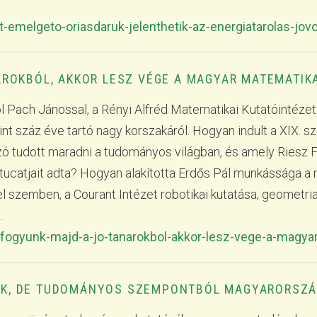
-emelgeto-oriasdaruk-jelenthetik-az-energiatarolas-jovo
ÁROKBÓL, AKKOR LESZ VÉGE A MAGYAR MATEMATIK
ól Pach Jánossal, a Rényi Alfréd Matematikai Kutatóintéz
t száz éve tartó nagy korszakáról. Hogyan indult a XIX. s
ó tudott maradni a tudományos világban, és amely Riesz F
tucatjait adta? Hogyan alakította Erdős Pál munkássága a
 szemben, a Courant Intézet robotikai kutatása, geometria
.
ifogyunk-majd-a-jo-tanarokbol-akkor-lesz-vege-a-magya
K, DE TUDOMÁNYOS SZEMPONTBÓL MAGYARORSZÁ