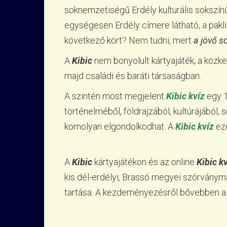
soknemzetiségű Erdély kulturális sokszín
egységesen Erdély címere látható, a pakli
következő kört? Nem tudni, mert
a jövő s
A
Kibic
nem bonyolult kártyajáték, a közk
majd családi és baráti társaságban.
A szintén most megjelent
Kibic kvíz
egy 1
történelméből, földrajzából, kultúrájából,
komolyan elgondolkodhat. A
Kibic kvíz
eze
A
Kibic
kártyajátékon és az online
Kibic k
kis dél-erdélyi, Brassó megyei szórván
tartása. A kezdeményezésről bővebben 