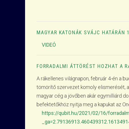
MAGYAR KATONÁK SVÁJC HATÁRÁN 1
VIDEÓ
FORRADALMI ÁTTÖRÉST HOZHAT A R
A rákellenes világnapon, február 4-én a
tömörítő szervezet komoly elismerését, a Fu
magyar cég a jövőben akár egymilliárd dol
befektetőkhöz nyitja meg a kapukat az O
https://qubit.hu/2021/02/16/forradal
_ga=2.79136913.460439312.1613491