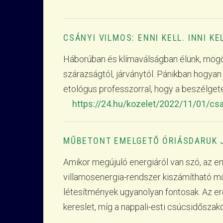
CSÁNYI VILMOS: ENNI KELL. INNI K
Háborúban és klímaválságban élünk, mögö
szárazságtól, járványtól. Pánikban hogyan
etológus professzorral, hogy a beszélget
https://24.hu/kozelet/2022/11/01/cs
MŰBETONT EMELGETŐ ÓRIÁSDARUK 
Amikor megújuló energiáról van szó, az em
villamosenergia-rendszer kiszámítható m
létesítmények ugyanolyan fontosak. Az er
kereslet, míg a nappali-esti csúcsidőszak