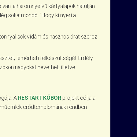
van: a háromnyelvű kártyalapok hátulján
lég sokatmondó: “Hogy ki nyeri a
izonnyal sok vidám és hasznos órát szerez
tesztet, lemérheti felkészültségét Erdély
szokon nagyokat nevethet, illetve
ogója. A
RESTART KÓBOR
projekt célja a
és műemlék erődtemplomának rendben