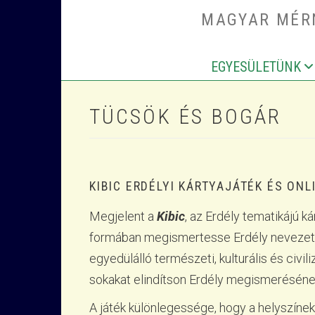
Ugrás a tartalomra
MAGYAR MÉRN
EGYESÜLETÜNK
MAIN NAV
TÜCSÖK ÉS BOGÁR
KIBIC ERDÉLYI KÁRTYAJÁTÉK ÉS ONLI
Megjelent a
Kibic
, az Erdély tematikájú k
formában megismertesse Erdély nevezetess
egyedülálló természeti, kulturális és civil
sokakat elindítson Erdély megismerésének 
A játék különlegessége, hogy a helyszínek