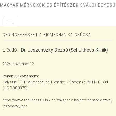
Ugrás a tartalomra
MAGYAR MÉRNÖKÖK ÉS ÉPÍTÉSZEK SVÁJCI EGYESÜ
GERINCSEBÉSZET A BIOMECHANIKA CSÚCSA
Előadó
Dr. Jeszenszky Dezső (Schulthess Klinik)
2024. november 12.
Rendkívüli közlemény
Helyszín: ETH Hauptgebäude, D emelet, 7.2 terem (büfé: HG D-Süd
(HG D 30.0075))
https://www.schulthess-klinik.ch/en/specialist/prof-dr-med-dezso-j-
jeszenszky-phd