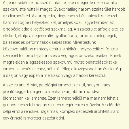
A gerincsebészet hosszú út után teljesen megérdemelten önálló
szakterületté nőtte ki magát. Gyakorlatilag három szakterület harcolt
az elismerésért. Az ortopédia, idegsebészet és baleseti sebészet
háromszögben helyezkedik el, amelyek közül egyértelműen az
ortopédia adta a legtöbbet szakmailag. A szakterület átfogja a teljes
életkort, ellátja a degeneratív, gyulladásos, tumoros betegségek,
balesetek és deformitások sebészetét. Mivel testünk
középvonalában mintegy centrális hídként helyezkedik el, fontos
szerepet tölt be a fej a törzs és a végtagok összekötésében. Ennek
megfelelően a legszélesebb spektrumú műtéti behatolásokat kell
ismerni a sebészetéhez, hátulról főleg a középvonalban és elölről pl.
a szájon vagy éppen a mellkason vagy a hason keresztül.
A széles anatómiai, patológiai ismereteken túl, nagyon nagy
jelentőséggel bír a gerinc mechanikai, jobban mondva
biomechanikai ismerete. Ezen ismeret nélkül ma már nem lehet a
gerincsebészetet magas szinten megérteni és művelni. Az előadás
célja erről a rendkívül izgalmas, komplex sebészeti architektúráról
egy érthető ismeretterjesztést adni.