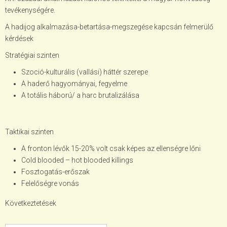
tevékenységére.
A hadijog alkalmazása-betartása-megszegése kapcsán felmerülő
kérdések
Stratégiai szinten
Szoció-kulturális (vallási) háttér szerepe
A haderő hagyományai, fegyelme
A totális háború/ a harc brutalizálása
Taktikai szinten
A fronton lévők 15-20% volt csak képes az ellenségre lőni
Cold blooded – hot blooded killings
Fosztogatás-erőszak
Felelőségre vonás
Következtetések