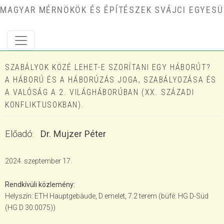
Ugrás a tartalomra
MAGYAR MÉRNÖKÖK ÉS ÉPÍTÉSZEK SVÁJCI EGYESÜ
SZABÁLYOK KÖZÉ LEHET-E SZORÍTANI EGY HÁBORÚT?
A HÁBORÚ ÉS A HÁBORÚZÁS JOGA, SZABÁLYOZÁSA ÉS
A VALÓSÁG A 2. VILÁGHÁBORÚBAN (XX. SZÁZADI
KONFLIKTUSOKBAN).
Előadó
Dr. Mujzer Péter
2024. szeptember 17.
Rendkívüli közlemény
Helyszín: ETH Hauptgebäude, D emelet, 7.2 terem (büfé: HG D-Süd
(HG D 30.0075))