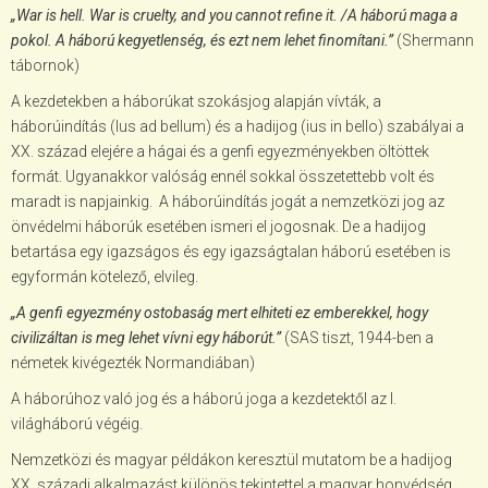
„War is hell. War is cruelty, and you cannot refine it. /A háború maga a
pokol. A háború kegyetlenség, és ezt nem lehet finomítani.”
(Shermann
tábornok)
A kezdetekben a háborúkat szokásjog alapján vívták, a
háborúindítás (Ius ad bellum) és a hadijog (ius in bello) szabályai a
XX. század elejére a hágai és a genfi egyezményekben öltöttek
formát. Ugyanakkor valóság ennél sokkal összetettebb volt és
maradt is napjainkig. A háborúindítás jogát a nemzetközi jog az
önvédelmi háborúk esetében ismeri el jogosnak. De a hadijog
betartása egy igazságos és egy igazságtalan háború esetében is
egyformán kötelező, elvileg.
„A genfi egyezmény ostobaság mert elhiteti ez emberekkel, hogy
civilizáltan is meg lehet vívni egy háborút.”
(SAS tiszt, 1944-ben a
németek kivégezték Normandiában)
A háborúhoz való jog és a háború joga a kezdetektől az I.
világháború végéig.
Nemzetközi és magyar példákon keresztül mutatom be a hadijog
XX. századi alkalmazást különös tekintettel a magyar honvédség