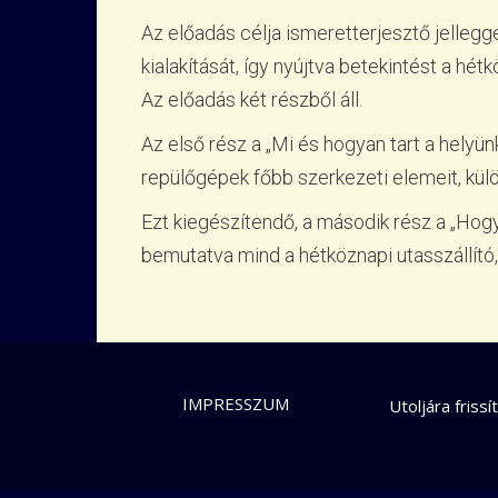
Az előadás célja ismeretterjesztő jellegg
kialakítását, így nyújtva betekintést a hét
Az előadás két részből áll.
Az első rész a „Mi és hogyan tart a helyü
repülőgépek főbb szerkezeti elemeit, külö
Ezt kiegészítendő, a második rész a „Hogy
bemutatva mind a hétköznapi utasszállító,
LÁBLÉC
IMPRESSZUM
Utoljára frissí