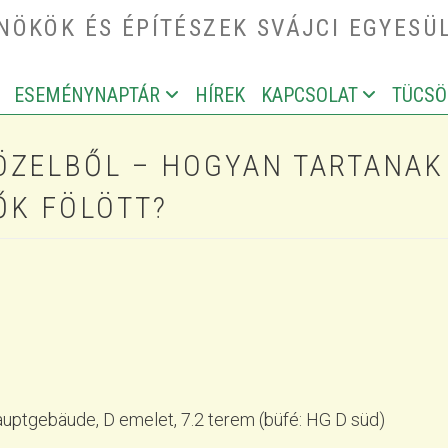
ÖKÖK ÉS ÉPÍTÉSZEK SVÁJCI EGYESÜ
ESEMÉNYNAPTÁR
HÍREK
KAPCSOLAT
TÜCSÖ
IGATION
ÖZELBŐL – HOGYAN TARTANAK
ŐK FÖLÖTT?
uptgebäude, D emelet, 7.2 terem (büfé: HG D süd)