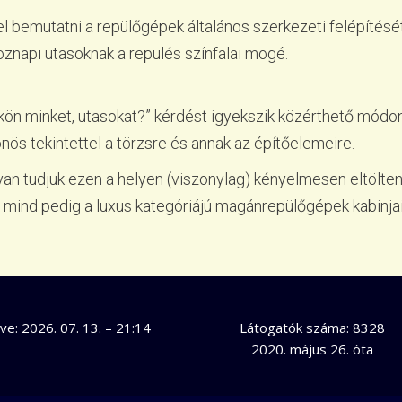
el bemutatni a repülőgépek általános szerkezeti felépítésé
köznapi utasoknak a repülés színfalai mögé.
nkön minket, utasokat?” kérdést igyekszik közérthető módo
nös tekintettel a törzsre és annak az építőelemeire.
an tudjuk ezen a helyen (viszonylag) kényelmesen eltölteni
 mind pedig a luxus kategóriájú magánrepülőgépek kabinjaina
tve:
2026. 07. 13. – 21:14
Látogatók száma: 8328
2020. május 26. óta