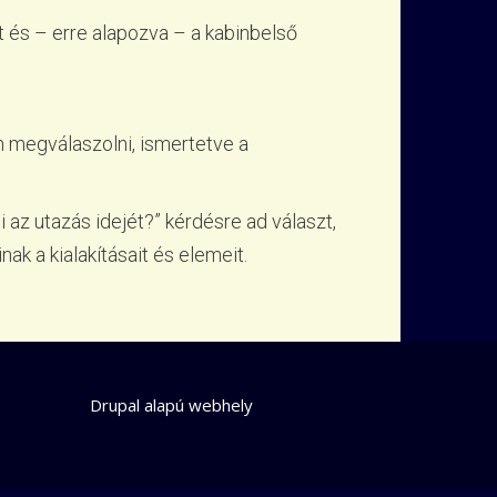
t és – erre alapozva – a kabinbelső
n megválaszolni, ismertetve a
 az utazás idejét?” kérdésre ad választ,
k a kialakításait és elemeit.
Drupal
alapú webhely