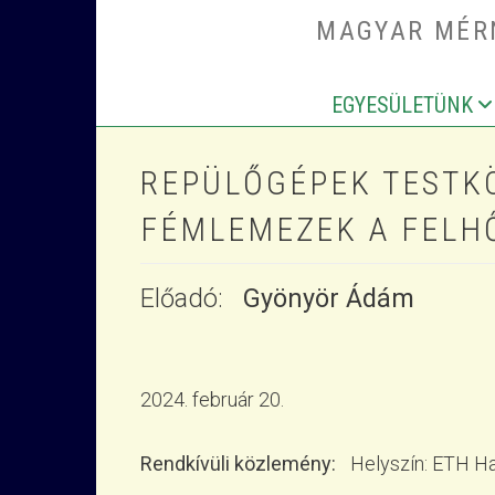
Ugrás a tartalomra
MAGYAR MÉRN
EGYESÜLETÜNK
MAIN NAV
REPÜLŐGÉPEK TESTK
FÉMLEMEZEK A FELH
Előadó
Gyönyör Ádám
2024. február 20.
Rendkívüli közlemény
Helyszín: ETH Ha