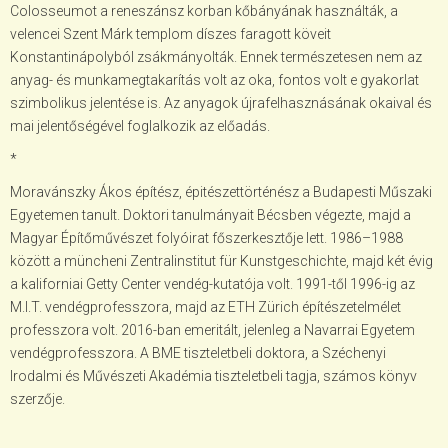
Colosseumot a reneszánsz korban kőbányának használták, a
velencei Szent Márk templom díszes faragott köveit
Konstantinápolyból zsákmányolták. Ennek természetesen nem az
anyag- és munkamegtakarítás volt az oka, fontos volt e gyakorlat
szimbolikus jelentése is. Az anyagok újrafelhasznásának okaival és
mai jelentőségével foglalkozik az előadás.
*
Moravánszky Ákos építész, épitészettörténész a Budapesti Műszaki
Egyetemen tanult. Doktori tanulmányait Bécsben végezte, majd a
Magyar Építőművészet folyóirat főszerkesztője lett. 1986–1988
között a müncheni Zentralinstitut für Kunstgeschichte, majd két évig
a kaliforniai Getty Center vendég-kutatója volt. 1991-től 1996-ig az
M.I.T. vendégprofesszora, majd az ETH Zürich építészetelmélet
professzora volt. 2016-ban emeritált, jelenleg a Navarrai Egyetem
vendégprofesszora. A BME tiszteletbeli doktora, a Széchenyi
Irodalmi és Művészeti Akadémia tiszteletbeli tagja, számos könyv
szerzője.