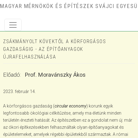
Ugrás a tartalomra
MAGYAR MÉRNÖKÖK ÉS ÉPÍTÉSZEK SVÁJCI EGYESÜ
ZSÁKMÁNYOLT KÖVEKTŐL A KÖRFORGÁSOS
GAZDASÁGIG - AZ ÉPÍTŐANYAGOK
ÚJRAFELHASZNÁLÁSA
Előadó
Prof. Moravánszky Ákos
2023. február 14.
A körforgásos gazdaság (
circular economy
) korunk egyik
legfontosabb ökológiai célkitűzése, amely ma életünk minden
területén érezteti hatását. Az építészetben ez a gondolat nem új: már
az ókori építkezésekben felhasználtak olyan építőanyagokat és
épületelemeket, amelyek régebbi épületekből származtak. A római