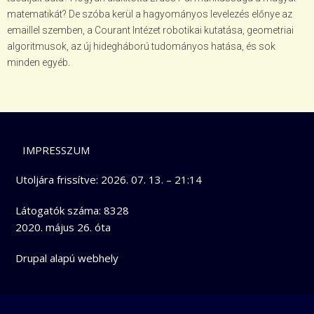
matematikát? De szóba kerül a hagyományos levelezés előnye az
emaillel szemben, a Courant Intézet robotikai kutatása, geometriai
algoritmusok, az új hidegháború tudományos hatása, és sok
minden egyéb.
LÁBLÉC
IMPRESSZUM
Utoljára frissítve:
2026. 07. 13. – 21:14
Látogatók száma: 8328
2020. május 26. óta
Drupal
alapú webhely