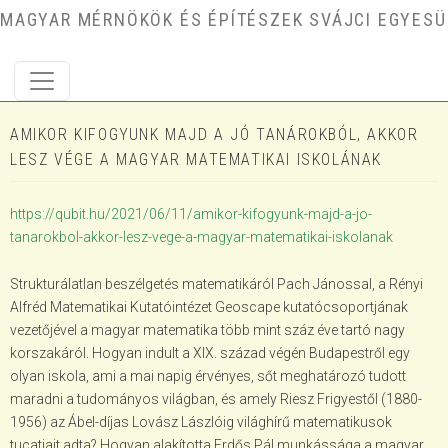
Ugrás a tartalomra
MAGYAR MÉRNÖKÖK ÉS ÉPÍTÉSZEK SVÁJCI EGYESÜ
AMIKOR KIFOGYUNK MAJD A JÓ TANÁROKBÓL, AKKOR
LESZ VÉGE A MAGYAR MATEMATIKAI ISKOLÁNAK
https://qubit.hu/2021/06/11/amikor-kifogyunk-majd-a-jo-
tanarokbol-akkor-lesz-vege-a-magyar-matematikai-iskolanak
Strukturálatlan beszélgetés matematikáról Pach Jánossal, a Rényi
Alfréd Matematikai Kutatóintézet Geoscape kutatócsoportjának
vezetőjével a magyar matematika több mint száz éve tartó nagy
korszakáról. Hogyan indult a XIX. század végén Budapestről egy
olyan iskola, ami a mai napig érvényes, sőt meghatározó tudott
maradni a tudományos világban, és amely Riesz Frigyestől (1880-
1956) az Ábel-díjas Lovász Lászlóig világhírű matematikusok
tucatjait adta? Hogyan alakította Erdős Pál munkássága a magyar