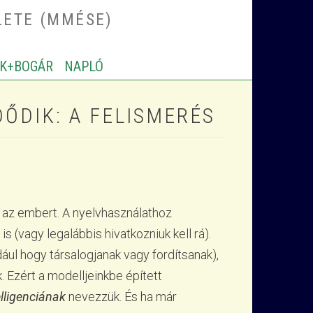
LETE (MMÉSE)
K+BOGÁR
NAPLÓ
ŐDIK: A FELISMERÉS
és az embert. A nyelvhasználathoz
s (vagy legalábbis hivatkozniuk kell rá).
ául hogy társalogjanak vagy fordítsanak),
 Ezért a modelljeinkbe épített
lligenciának
nevezzük. És ha már