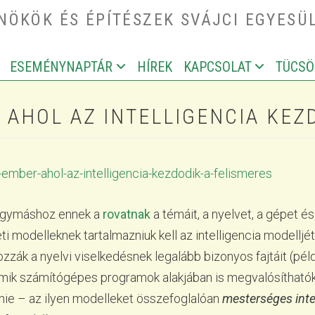
ÖKÖK ÉS ÉPÍTÉSZEK SVÁJCI EGYESÜ
ESEMÉNYNAPTÁR
HÍREK
KAPCSOLAT
TÜCSÖ
IGATION
AHOL AZ INTELLIGENCIA KEZD
ember-ahol-az-intelligencia-kezdodik-a-felismeres
e egymáshoz ennek a
rovatnak
a témáit, a nyelvet, a gépet 
i modelleknek tartalmazniuk kell az intelligencia modelljét i
zzák a nyelvi viselkedésnek legalább bizonyos fajtáit (péld
mik számítógépes programok alakjában is megvalósíthatók.
ennie – az ilyen modelleket összefoglalóan
mesterséges inte