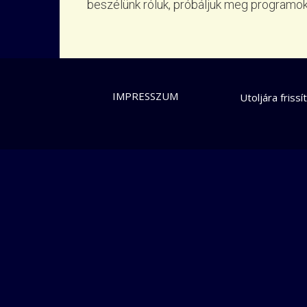
beszélünk róluk, próbáljuk meg programok 
LÁBLÉC
IMPRESSZUM
Utoljára frissí