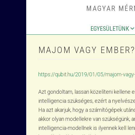
Ugrás a tartalomra
MAGYAR MÉRN
EGYESÜLETÜNK
MAIN NAV
MAJOM VAGY EMBER? 
https://qubit.hu/2019/01/05/majom-vagy-
Azt gondoltam, lassan közelíteni kellen
intelligencia szükséges, ezért a nyelvészet
Ha azt akarjuk, hogy a számítógépek utáno
akkor olyan modellekre van szükségünk, a
intelligencia-modellnek is ilyennek kell l