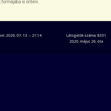
formájába is önteni.
tve:
2026. 07. 13. – 21:14
Látogatók száma: 8331
2020. május 26. óta