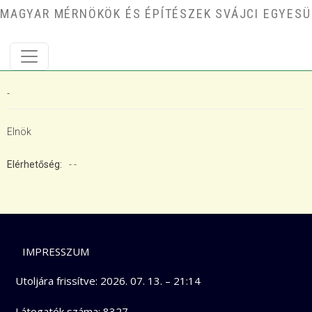
Ugrás a tartalomra
MAGYAR MÉRNÖKÖK ÉS ÉPÍTÉSZEK SVÁJCI EGYESÜ
-
Elnök
Elérhetőség
-
-
LÁBLÉC
IMPRESSZUM
Utoljára frissítve:
2026. 07. 13. – 21:14
Látogatók száma: 8327