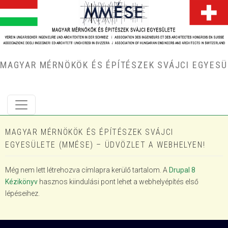
Ugrás a tartalomra
MAGYAR MÉRNÖKÖK ÉS ÉPÍTÉSZEK SVÁJCI EGYESÜ
MAGYAR MÉRNÖKÖK ÉS ÉPÍTÉSZEK SVÁJCI
EGYESÜLETE (MMÉSE) – ÜDVÖZLET A WEBHELYEN!
Még nem lett létrehozva címlapra kerülő tartalom. A
Drupal 8
Kézikönyv
hasznos kiindulási pont lehet a webhelyépítés első
lépéseihez.